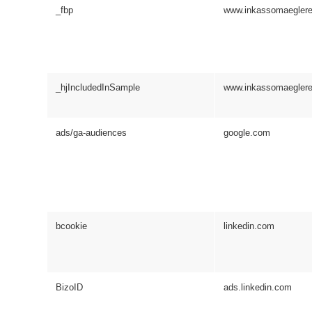
_fbp
www.inkassomaeglere
_hjIncludedInSample
www.inkassomaeglere
ads/ga-audiences
google.com
bcookie
linkedin.com
BizoID
ads.linkedin.com