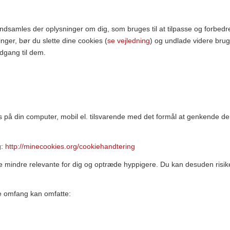
samles der oplysninger om dig, som bruges til at tilpasse og forbedre 
nger, bør du slette dine cookies (
se vejledning
) og undlade videre brug
adgang til dem.
på din computer, mobil el. tilsvarende med det formål at genkende den, 
g:
http://minecookies.org/cookiehandtering
ive mindre relevante for dig og optræde hyppigere. Du kan desuden risike
de omfang kan omfatte: