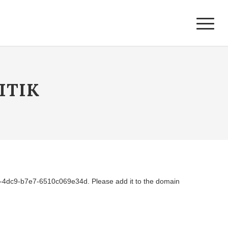
ITIK
-4dc9-b7e7-6510c069e34d. Please add it to the domain